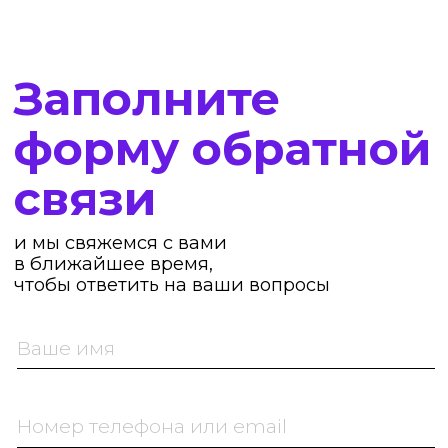
305005, Россия, Курская обл., г. Курск,
Москва, 127287, ул. Хуторская 2-я,
Пр-т Вячеслава Клыкова, д. 64, кв. 342.
д. 38А, стр. 26.
ИНН 463250942707
Тел. 8999-608-51-66
ОГРН 321463200042845
Librico@yandex.ru
Расчетный счет 40802810400002815757 АО "ТИНЬКОФФ БАНК"
ИНН банка 7710140679 БИК 044525974
Корр. счет банка 30101810145250000974
Юридический адрес банка:
Москва, 127287, ул. Хуторская 2-я,
д. 38А, стр. 26.
Тел. 8999-608-51-66
Librico@yandex.ru
Расчетный счет 40802810400002815757
АО "ТИНЬКОФФ БАНК"
ИНН банка 7710140679
БИК 044525974
Корр. счет банка 30101810145250000974