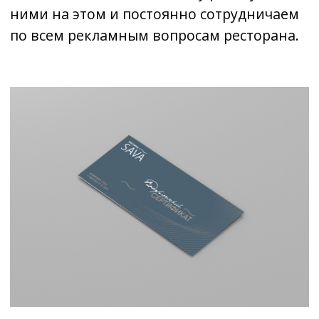
Отправить
Заказать дизайн...
Почта:
librico@yandex.ru
Телефон:
+7 918 568 90 20
Мы работаем: Пн-Сб с 9:00 до 20:00
Вс - выходной
2026 © ЛИБРИКО ДИЗАЙН. ВСЕ ПРАВА ЗАЩИЩЕНЫ
ПОЛИТИКА КОНФИДЕНЦИАЛЬНОСТИ
Реквизиты:
ИП Иванов Никита Николаевич
Юридический адрес банка: