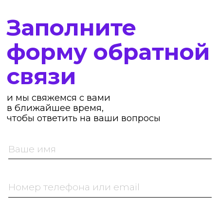
Москва, 127287, ул. Хуторская 2-я,
д. 38А, стр. 26.
Тел. 8999-608-51-66
Librico@yandex.ru
Расчетный счет 40802810400002815757
АО "ТИНЬКОФФ БАНК"
ИНН банка 7710140679
БИК 044525974
Корр. счет банка 30101810145250000974