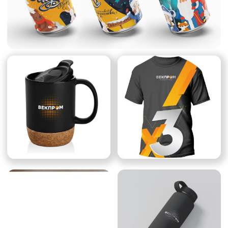
аудитории, повысить интерес к
представленному продукту и оставить
положительное впечатление о компании,
обеспечивая максимальный эффект
участия в мероприятии.
Результат
Благодаря реализованному проекту
сформировался стильный, четкий и
запоминающийся имидж бренда,
способствующий укреплению доверия