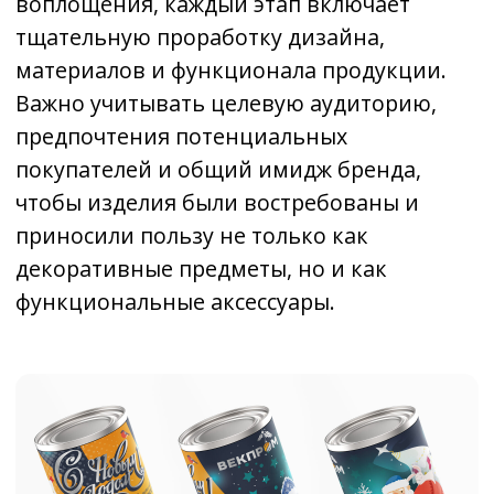
Оформление выставок и стендов
Ключевые моменты включают разработку
концепции экспозиции, выбор
подходящего цветового решения,
оформление стендов, использование
мультимедийных технологий и
организацию интерактивных зон
взаимодействия с посетителями
выставки. Грамотное оформление
позволяет привлечь внимание целевой