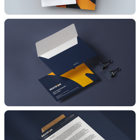
Сувенирная продукция
Это процесс создания уникальных и
привлекательных товаров, призванных
укреплять связь бренда с аудиторией,
повышать лояльность потребителей и
усиливать узнаваемость марки. От
концептуализации идеи до финального
воплощения, каждый этап включает
тщательную проработку дизайна,
материалов и функционала продукции.