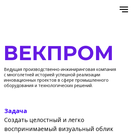
LIBRICO
ВЕКПРОМ
Ведущая производственно-инжиниринговая компания
с многолетней историей успешной реализации
инновационных проектов в сфере промышленного
оборудования и технологических решений.
Задача
Создать целостный и легко
воспринимаемый визуальный облик
компании, отражающий её
приверженность инновациям,
профессиональный подход и
ориентированность на долговременное
сотрудничество. Каждый элемент
дизайна направлен на формирование