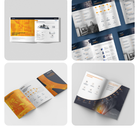
2026 © ЛИБРИКО ДИЗАЙН. ВСЕ ПРАВА ЗАЩИЩЕНЫ
ПОЛИТИКА КОНФИДЕНЦИАЛЬНОСТИ
Реквизиты:
ИП Иванов Никита Николаевич
Юридический адрес банка:
305005, Россия, Курская обл., г. Курск,
Москва, 127287, ул. Хуторская 2-я,
Пр-т Вячеслава Клыкова, д. 64, кв. 342.
д. 38А, стр. 26.
ИНН 463250942707
Тел. 8999-608-51-66
ОГРН 321463200042845
Librico@yandex.ru
Расчетный счет 40802810400002815757 АО "ТИНЬКОФФ БАНК"
ИНН банка 7710140679 БИК 044525974
Корр. счет банка 30101810145250000974
Юридический адрес банка: