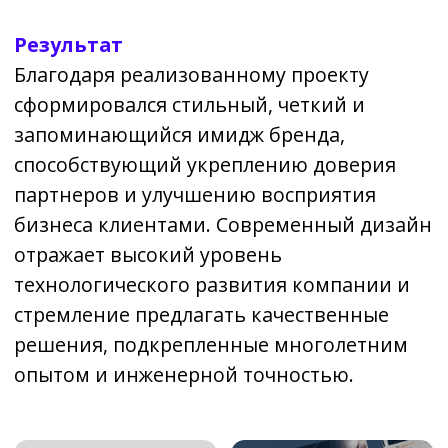
персональных данных в соответствии с
политикой конфиденциальности
Я согласен получать информационные
и рекламные материалы
Отправить
Заказать дизайн...
Почта:
librico@yandex.ru
Телефон:
+7 918 568 90 20
Мы работаем: Пн-Сб с 9:00 до 20:00
Вс - выходной