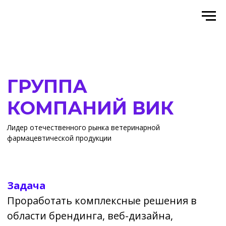
LIBRICO
ГРУППА
КОМПАНИЙ ВИК
Лидер отечественного рынка ветеринарной
фармацевтической продукции
Задача
Проработать комплексные решения в
области брендинга, веб-дизайна,
маркетинговых коммуникаций и создать
визуальную концепцию, выделяющую
компанию среди конкурентов.